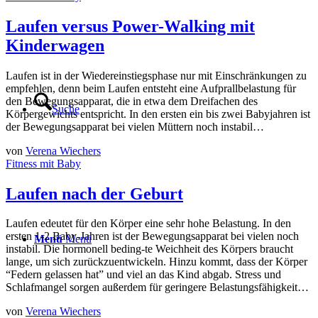
Laufen versus Power-Walking mit
Kinderwagen
Laufen ist in der Wiedereinstiegsphase nur mit Einschränkungen zu
empfehlen, denn beim Laufen entsteht eine Aufprallbelastung für
den Bewegungsapparat, die in etwa dem Dreifachen des
Suche
Körpergewichts entspricht. In den ersten ein bis zwei Babyjahren ist
der Bewegungsapparat bei vielen Müttern noch instabil…
von
Verena Wiechers
Fitness mit Baby
Laufen nach der Geburt
Laufen edeutet für den Körper eine sehr hohe Belastung. In den
ersten 1-2 Baby-Jahren ist der Bewegungsapparat bei vielen noch
Menü
Menü
instabil. Die hormonell beding-te Weichheit des Körpers braucht
lange, um sich zurückzuentwickeln. Hinzu kommt, dass der Körper
“Federn gelassen hat” und viel an das Kind abgab. Stress und
Schlafmangel sorgen außerdem für geringere Belastungsfähigkeit…
von
Verena Wiechers