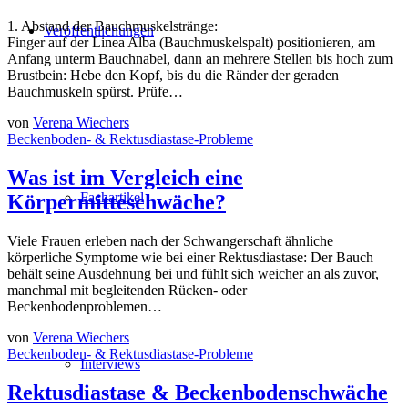
1. Abstand der Bauchmuskelstränge:
Veröffentlichungen
Finger auf der Linea Alba (Bauchmuskelspalt) positionieren, am
Anfang unterm Bauchnabel, dann an mehrere Stellen bis hoch zum
Brustbein: Hebe den Kopf, bis du die Ränder der geraden
Bauchmuskeln spürst. Prüfe…
von
Verena Wiechers
Beckenboden- & Rektusdiastase-Probleme
Was ist im Vergleich eine
Fachartikel
Körpermitteschwäche?
Viele Frauen erleben nach der Schwangerschaft ähnliche
körperliche Symptome wie bei einer Rektusdiastase: Der Bauch
behält seine Ausdehnung bei und fühlt sich weicher an als zuvor,
manchmal mit begleitenden Rücken- oder
Beckenbodenproblemen…
von
Verena Wiechers
Beckenboden- & Rektusdiastase-Probleme
Interviews
Rektusdiastase & Beckenbodenschwäche