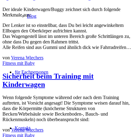
Der ideale Kinderwagen/Buggy zeichnet sich durch folgende
Merkmale aus:
Blog
Der Lenker ist so einstellbar, dass Du bei leicht angewinkeltem
Ellbogen den Oberkörper aufrichten kannst.
Das Wagengestell lässt im unteren Bereich große Schrittlängen zu,
ohne dass Du gegen den Rahmen trittst.
Alle Reifen sind aus Gummi und ähnlich dick wie Fahrradreifen…
von
Verena Wiechers
Fitness mit Baby
für Fachpersonen
Sicherheit beim Training mit
Kinderwagen
Wenn folgende Symptome während oder nach dem Training
auftreten, ist Vorsicht angesagt! Die Symptome weisen darauf hin,
dass die Körpermitte (knöcherne Strukturen von
Becken/Wirbelsäule sowie Beckenboden-, Bauch- und
Rückenmuskeln) noch überbeansprucht sind:
Kontakt
von
Verena Wiechers
Fitness mit Baby