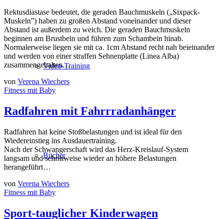
Rektusdiastase bedeutet, die geraden Bauchmuskeln („Sixpack-
Muskeln”) haben zu großen Abstand voneinander und dieser
Abstand ist außerdem zu weich. Die geraden Bauchmuskeln
beginnen am Brustbein und führen zum Schambein hinab.
Normalerweise liegen sie mit ca. 1cm Abstand recht nah beieinander
und werden von einer straffen Sehnenplatte (Linea Alba)
zusammengehalten…
Video-Training
von
Verena Wiechers
Fitness mit Baby
Radfahren mit Fahrrradanhänger
Radfahren hat keine Stoßbelastungen und ist ideal für den
Wiedereinstieg ins Ausdauertraining.
Nach der Schwangerschaft wird das Herz-Kreislauf-System
Bücher
langsam und schrittweise wieder an höhere Belastungen
herangeführt…
von
Verena Wiechers
Fitness mit Baby
Sport-tauglicher Kinderwagen