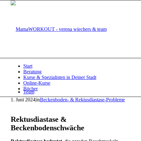
Start
Beratung
Kurse & Spezialisten in Deiner Stadt
Online-Kurse
Bücher
Team
1. Juni 2024
|
in
Beckenboden- & Rektusdiastase-Probleme
Rektusdiastase &
Beckenbodenschwäche