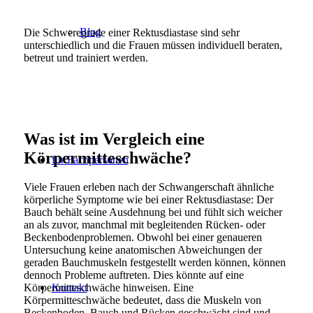
Blog
Die Schweregrade einer Rektusdiastase sind sehr
unterschiedlich und die Frauen müssen individuell beraten,
betreut und trainiert werden.
Was ist im Vergleich eine
Körpermitteschwäche?
für Fachpersonen
Viele Frauen erleben nach der Schwangerschaft ähnliche
körperliche Symptome wie bei einer Rektusdiastase: Der
Bauch behält seine Ausdehnung bei und fühlt sich weicher
an als zuvor, manchmal mit begleitenden Rücken- oder
Beckenbodenproblemen. Obwohl bei einer genaueren
Untersuchung keine anatomischen Abweichungen der
geraden Bauchmuskeln festgestellt werden können, können
dennoch Probleme auftreten. Dies könnte auf eine
Kontakt
Körpermitteschwäche hinweisen. Eine
Körpermitteschwäche bedeutet, dass die Muskeln von
Beckenboden, Bauch und Rücken geschwächt sind und