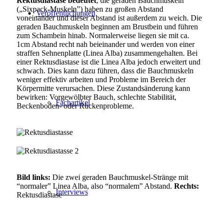
Rektusdiastase bedeutet
, die geraden Bauchmuskeln
(„Sixpack-Muskeln”) haben zu großen Abstand
Veröffentlichungen
voneinander und dieser Abstand ist außerdem zu weich. Die
geraden Bauchmuskeln beginnen am Brustbein und führen
zum Schambein hinab. Normalerweise liegen sie mit ca.
1cm Abstand recht nah beieinander und werden von einer
straffen Sehnenplatte (Linea Alba) zusammengehalten. Bei
einer Rektusdiastase ist die Linea Alba jedoch erweitert und
schwach. Dies kann dazu führen, dass die Bauchmuskeln
weniger effektiv arbeiten und Probleme im Bereich der
Körpermitte verursachen. Diese Zustandsänderung kann
bewirken: Vorgewölbter Bauch, schlechte Stabilität,
Fachartikel
Beckenboden- oder Rückenprobleme.
Bild links:
Die zwei geraden Bauchmuskel-Stränge mit
“normaler” Linea Alba, also “normalem” Abstand.
Rechts:
Interviews
Rektusdiastase