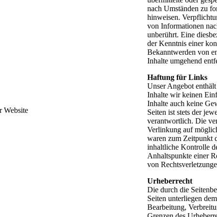
nach Umständen zu fors
hinweisen. Verpflicht
von Informationen nac
unberührt. Eine diesbe
der Kenntnis einer ko
Bekanntwerden von en
Inhalte umgehend entf
Haftung für Links
Unser Angebot enthält 
Inhalte wir keinen Ein
Inhalte auch keine Gew
r Website
Seiten ist stets der je
verantwortlich. Die ve
Verlinkung auf möglic
waren zum Zeitpunkt d
inhaltliche Kontrolle d
Anhaltspunkte einer R
von Rechtsverletzunge
Urheberrecht
Die durch die Seitenbe
Seiten unterliegen dem
Bearbeitung, Verbreit
Grenzen des Urheberre