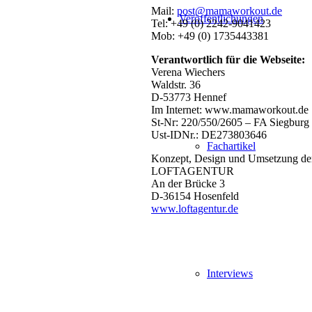
Mail:
post@mamaworkout.de
Veröffentlichungen
Tel: +49 (0) 2242-9041423
Mob: +49 (0) 1735443381
Verantwortlich für die Webseite:
Verena Wiechers
Waldstr. 36
D-53773 Hennef
Im Internet: www.mamaworkout.de
St-Nr: 220/550/2605 – FA Siegburg
Ust-IDNr.: DE273803646
Fachartikel
Konzept, Design und Umsetzung de
LOFTAGENTUR
An der Brücke 3
D-36154 Hosenfeld
www.loftagentur.de
Interviews