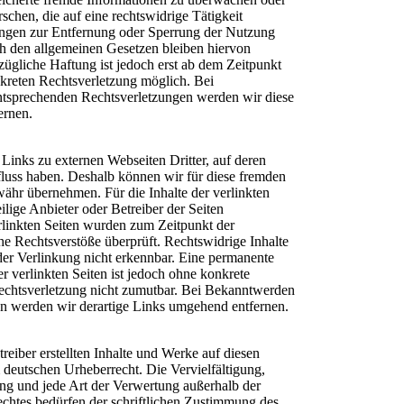
chen, die auf eine rechtswidrige Tätigkeit
ungen zur Entfernung oder Sperrung der Nutzung
h den allgemeinen Gesetzen bleiben hiervon
zügliche Haftung ist jedoch erst ab dem Zeitpunkt
nkreten Rechtsverletzung möglich. Bei
tsprechenden Rechtsverletzungen werden wir diese
ernen.
Links zu externen Webseiten Dritter, auf deren
fluss haben. Deshalb können wir für diese fremden
ähr übernehmen. Für die Inhalte der verlinkten
weilige Anbieter oder Betreiber der Seiten
rlinkten Seiten wurden zum Zeitpunkt der
he Rechtsverstöße überprüft. Rechtswidrige Inhalte
er Verlinkung nicht erkennbar. Eine permanente
er verlinkten Seiten ist jedoch ohne konkrete
echtsverletzung nicht zumutbar. Bei Bekanntwerden
n werden wir derartige Links umgehend entfernen.
treiber erstellten Inhalte und Werke auf diesen
 deutschen Urheberrecht. Die Vervielfältigung,
ung und jede Art der Verwertung außerhalb der
chtes bedürfen der schriftlichen Zustimmung des