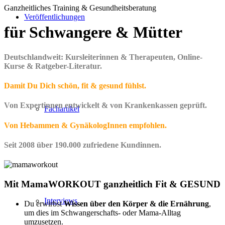
Ganzheitliches Training & Gesundheitsberatung
Veröffentlichungen
für Schwangere
&
Mütter
Deutschlandweit: Kursleiterinnen & Therapeuten, Online-
Kurse & Ratgeber-Literatur.
Damit Du Dich schön, fit & gesund fühlst.
Von Expertinnen entwickelt & von Krankenkassen geprüft.
Fachartikel
Von Hebammen & GynäkologInnen empfohlen.
Seit 2008 über 190.000 zufriedene Kundinnen.
Mit MamaWORKOUT ganzheitlich Fit & GESUND
Interviews
Du erwirbst
Wissen über den Körper & die Ernährung
,
um dies im Schwangerschafts- oder Mama-Alltag
umzusetzen.