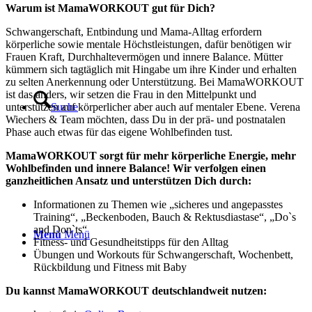
Warum ist MamaWORKOUT gut für Dich?
Schwangerschaft, Entbindung und Mama-Alltag erfordern
körperliche sowie mentale Höchstleistungen, dafür benötigen wir
Frauen Kraft, Durchhaltevermögen und innere Balance. Mütter
kümmern sich tagtäglich mit Hingabe um ihre Kinder und erhalten
zu selten Anerkennung oder Unterstützung. Bei MamaWORKOUT
ist das anders, wir setzen die Frau in den Mittelpunkt und
Suche
unterstützen auf körperlicher aber auch auf mentaler Ebene. Verena
Wiechers & Team möchten, dass Du in der prä- und postnatalen
Phase auch etwas für das eigene Wohlbefinden tust.
MamaWORKOUT sorgt für mehr körperliche Energie, mehr
Wohlbefinden und innere Balance! Wir verfolgen einen
ganzheitlichen Ansatz und unterstützen Dich durch:
Informationen zu Themen wie „sicheres und angepasstes
Training“, „Beckenboden, Bauch & Rektusdiastase“, „Do`s
and Don`ts“
Menü
Menü
Fitness- und Gesundheitstipps für den Alltag
Übungen und Workouts für Schwangerschaft, Wochenbett,
Rückbildung und Fitness mit Baby
Du kannst MamaWORKOUT deutschlandweit nutzen: