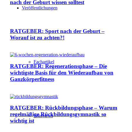
nach der Geburt wissen solltest
Veröffentlichungen
RATGEBER: Sport nach der Geburt –
Worauf ist zu achten?!
Fachartikel
RATGEBER: Regenerationsphase – Die
wichtigste Basis für den Wiederaufbau von
Ganzkörperfitness
RATGEBER: Rückbildungsphase – Warum
regelmäßige Rückbildungsgymnastik so
Interviews
wichtig ist