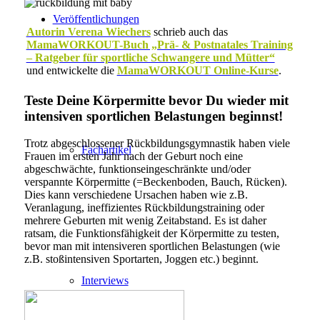
Veröffentlichungen
Autorin Verena Wiechers
schrieb auch das
MamaWORKOUT-Buch „Prä- & Postnatales Training
– Ratgeber für sportliche Schwangere und Mütter“
und entwickelte die
MamaWORKOUT Online-Kurse
.
Teste Deine Körpermitte bevor Du wieder mit
intensiven sportlichen Belastungen beginnst!
Trotz abgeschlossener Rückbildungsgymnastik haben viele
Fachartikel
Frauen im ersten Jahr nach der Geburt noch eine
abgeschwächte, funktionseingeschränkte und/oder
verspannte Körpermitte (=Beckenboden, Bauch, Rücken).
Dies kann verschiedene Ursachen haben wie z.B.
Veranlagung, ineffizientes Rückbildungstraining oder
mehrere Geburten mit wenig Zeitabstand. Es ist daher
ratsam, die Funktionsfähigkeit der Körpermitte zu testen,
bevor man mit intensiveren sportlichen Belastungen (wie
z.B. stoßintensiven Sportarten, Joggen etc.) beginnt.
I
Interviews