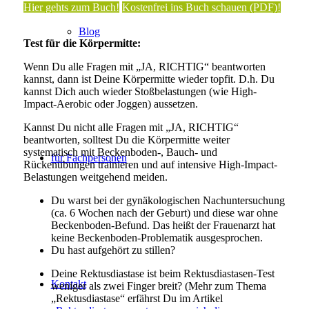
Hier gehts zum Buch!
Kostenfrei ins Buch schauen (PDF)!
I
Blog
Test für die Körpermitte:
Wenn Du alle Fragen mit „JA, RICHTIG“ beantworten
kannst, dann ist Deine Körpermitte wieder topfit. D.h. Du
kannst Dich auch wieder Stoßbelastungen (wie High-
Impact-Aerobic oder Joggen) aussetzen.
Kannst Du nicht alle Fragen mit „JA, RICHTIG“
beantworten, solltest Du die Körpermitte weiter
systematisch mit Beckenboden-, Bauch- und
für Fachpersonen
Rückenübungen trainieren und auf intensive High-Impact-
Belastungen weitgehend meiden.
Du warst bei der gynäkologischen Nachuntersuchung
(ca. 6 Wochen nach der Geburt) und diese war ohne
Beckenboden-Befund. Das heißt der Frauenarzt hat
keine Beckenboden-Problematik ausgesprochen.
Du hast aufgehört zu stillen?
Deine Rektusdiastase ist beim Rektusdiastasen-Test
Kontakt
weniger als zwei Finger breit? (Mehr zum Thema
„Rektusdiastase“ erfährst Du im Artikel