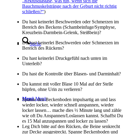
„Rektusdiastase, was tun, wenn sich die
Bauchmuskelstränge nach der Geburt nicht richtig
schließen?“
)
Du hast keinerlei Beschwerden oder Schmerzen im
Bereich des Beckens (Schambeinfuge/Symphyse,
Kreuzbein-Darmbein-Gelenk, Steißbein)?
Du hast keinerlei Beschwerden oder Schmerzen im
Suche
Bereich des Rückens?
Du hast keinerlei Druckgefühl nach unten im
Unterleib?
Du hast die Kontrolle über Blasen- und Darminhalt?
Du kannst mit voller Blase 10 Mal auf der Stelle
hüpfen, ohne Urin zu verlieren?
Menü
Menü
Spanne den Beckenboden impulsartig an und lass
wieder locker, wieder schnell anspannen, wieder
locker lassen… mache dies ½ Minute lang und zähle
wie oft Du Anspannen/Loslassen kannst. Schaffst Du
es 15 Mal anzuspannen und locker zu lassen?
Leg Dich bitte auf den Rücken, die Beine senkrecht
zur Decke ausgestreckt. Spanne Beckenboden und