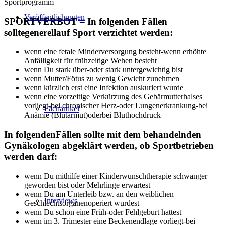
Sportprogramm
Veröffentlichungen
SPORTVERBOT – In folgenden Fällen
solltegenerellauf Sport verzichtet werden:
wenn eine fetale Minderversorgung besteht-wenn erhöhte
Anfälligkeit für frühzeitige Wehen besteht
wenn Du stark über-oder stark untergewichtig bist
wenn Mutter/Fötus zu wenig Gewicht zunehmen
wenn kürzlich erst eine Infektion auskuriert wurde
wenn eine vorzeitige Verkürzung des Gebärmutterhalses
vorliegt-bei chronischer Herz-oder Lungenerkrankung-bei
Fachartikel
Anämie (Blutarmut)oderbei Bluthochdruck
In folgendenFällen sollte mit dem behandelnden
Gynäkologen abgeklärt werden, ob Sportbetrieben
werden darf:
wenn Du mithilfe einer Kinderwunschtherapie schwanger
geworden bist oder Mehrlinge erwartest
wenn Du am Unterleib bzw. an den weiblichen
Interviews
Geschlechtsorganenoperiert wurdest
wenn Du schon eine Früh-oder Fehlgeburt hattest
wenn im 3. Trimester eine Beckenendlage vorliegt-bei