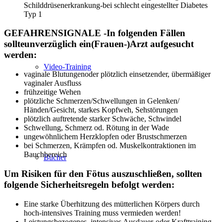
Schilddrüsenerkrankung-bei schlecht eingestellter Diabetes
Typ 1
GEFAHRENSIGNALE -In folgenden Fällen
sollteunverzüglich ein(Frauen-)Arzt aufgesucht
werden:
Video-Training
vaginale Blutungenoder plötzlich einsetzender, übermäßiger
vaginaler Ausfluss
frühzeitige Wehen
plötzliche Schmerzen/Schwellungen in Gelenken/
Händen/Gesicht, starkes Kopfweh, Sehstörungen
plötzlich auftretende starker Schwäche, Schwindel
Schwellung, Schmerz od. Rötung in der Wade
ungewöhnlichem Herzklopfen oder Brustschmerzen
bei Schmerzen, Krämpfen od. Muskelkontraktionen im
Bauchbereich
Bücher
Um Risiken für den Fötus auszuschließen, sollten
folgende Sicherheitsregeln befolgt werden:
Eine starke Überhitzung des mütterlichen Körpers durch
hoch-intensives Training muss vermieden werden!
Leistungsbezogenes, intensives Ausdauer-oder Krafttraining