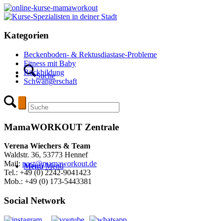
Kategorien
Beckenboden- & Rektusdiastase-Probleme
Fitness mit Baby
Rückbildung
Suche
Schwangerschaft
MamaWORKOUT Zentrale
Verena Wiechers & Team
Waldstr. 36, 53773 Hennef
Mail:
post@mamaworkout.de
Menü
Menü
Tel.: +49 (0) 2242-9041423
Mob.: +49 (0) 173-5443381
Social Network