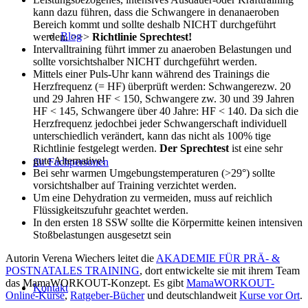
kann dazu führen, dass die Schwangere in denanaeroben
Bereich kommt und sollte deshalb NICHT durchgeführt
Blog
werden. >>>
Richtlinie Sprechtest!
Intervalltraining führt immer zu anaeroben Belastungen und
sollte vorsichtshalber NICHT durchgeführt werden.
Mittels einer Puls-Uhr kann während des Trainings die
Herzfrequenz (= HF) überprüft werden: Schwangerezw. 20
und 29 Jahren HF < 150, Schwangere zw. 30 und 39 Jahren
HF < 145, Schwangere über 40 Jahre: HF < 140. Da sich die
Herzfrequenz jedochbei jeder Schwangerschaft individuell
unterschiedlich verändert, kann das nicht als 100% tige
Richtlinie festgelegt werden.
Der Sprechtest
ist eine sehr
gute Alternative!
für Fachpersonen
Bei sehr warmen Umgebungstemperaturen (>29°) sollte
vorsichtshalber auf Training verzichtet werden.
Um eine Dehydration zu vermeiden, muss auf reichlich
Flüssigkeitszufuhr geachtet werden.
In den ersten 18 SSW sollte die Körpermitte keinen intensiven
Stoßbelastungen ausgesetzt sein
Autorin Verena Wiechers leitet die
AKADEMIE FÜR PRÄ- &
POSTNATALES TRAINING
, dort entwickelte sie mit ihrem Team
das MamaWORKOUT-Konzept. Es gibt
MamaWORKOUT-
Kontakt
Online-Kurse
,
Ratgeber-Bücher
und deutschlandweit
Kurse vor Ort
.