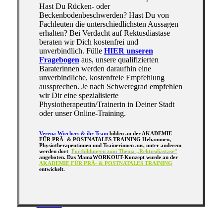
Hast Du Rücken- oder
Beckenbodenbeschwerden? Hast Du von
Blog
Fachleuten die unterschiedlichsten Aussagen
erhalten? Bei Verdacht auf Rektusdiastase
beraten wir Dich kostenfrei und
unverbindlich. Fülle
HIER unseren
Fragebogen
aus, unsere qualifizierten
Baraterinnen werden daraufhin eine
unverbindliche, kostenfreie Empfehlung
aussprechen. Je nach Schweregrad empfehlen
wir Dir eine spezialisierte
Physiotherapeutin/Trainerin in Deiner Stadt
für Fachpersonen
oder unser Online-Training.
Verena Wiechers & ihr Team
bilden an der AKADEMIE
FÜR PRÄ- & POSTNATALES TRAINING Hebammen,
Physiotherapeutinnen und Trainerinnen aus, unter anderem
werden dort
Fortbildungen zum Thema „Rektusdiastase“
angeboten. Das MamaWORKOUT-Konzept wurde an der
AKADEMIE FÜR PRÄ- & POSTNATALES TRAINING
entwickelt.
Kontakt
I