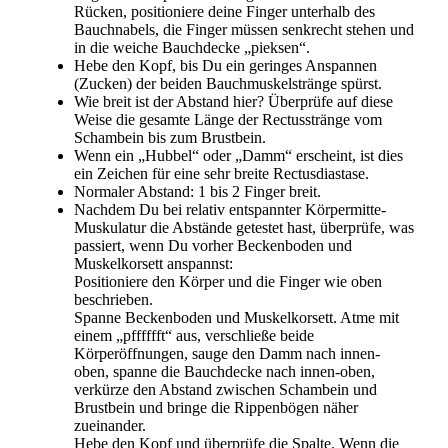
Rücken, positioniere deine Finger unterhalb des
Bauchnabels, die Finger müssen senkrecht stehen und
in die weiche Bauchdecke „pieksen“.
Hebe den Kopf, bis Du ein geringes Anspannen
(Zucken) der beiden Bauchmuskelstränge spürst.
Wie breit ist der Abstand hier? Überprüfe auf diese
Weise die gesamte Länge der Rectusstränge vom
Schambein bis zum Brustbein.
Wenn ein „Hubbel“ oder „Damm“ erscheint, ist dies
ein Zeichen für eine sehr breite Rectusdiastase.
Normaler Abstand: 1 bis 2 Finger breit.
Nachdem Du bei relativ entspannter Körpermitte-
Muskulatur die Abstände getestet hast, überprüfe, was
passiert, wenn Du vorher Beckenboden und
Muskelkorsett anspannst:
Positioniere den Körper und die Finger wie oben
beschrieben.
Spanne Beckenboden und Muskelkorsett. Atme mit
einem „pfffffft“ aus, verschließe beide
Körperöffnungen, sauge den Damm nach innen-
oben, spanne die Bauchdecke nach innen-oben,
verkürze den Abstand zwischen Schambein und
Brustbein und bringe die Rippenbögen näher
zueinander.
Hebe den Kopf und überprüfe die Spalte. Wenn die