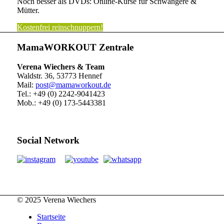
Noch besser als DVDs: Online-Kurse für Schwangere &
Mütter.
Kostenfrei reinschnuppern!
MamaWORKOUT Zentrale
Verena Wiechers & Team
Waldstr. 36, 53773 Hennef
Mail:
post@mamaworkout.de
Tel.: +49 (0) 2242-9041423
Mob.: +49 (0) 173-5443381
Social Network
© 2025 Verena Wiechers
Startseite