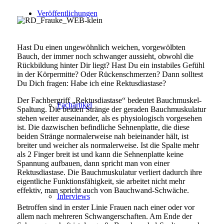
Veröffentlichungen
Hast Du einen ungewöhnlich weichen, vorgewölbten
Bauch, der immer noch schwanger aussieht, obwohl die
Rückbildung hinter Dir liegt? Hast Du ein instabiles Gefühl
in der Körpermitte? Oder Rückenschmerzen? Dann solltest
Du Dich fragen: Habe ich eine Rektusdiastase?
Der Fachbergriff „Rektusdiastase“ bedeutet Bauchmuskel-
Fachartikel
Spaltung. Die beiden Stränge der geraden Bauchmuskulatur
stehen weiter auseinander, als es physiologisch vorgesehen
ist. Die dazwischen befindliche Sehnenplatte, die diese
beiden Stränge normalerweise nah beieinander hält, ist
breiter und weicher als normalerweise. Ist die Spalte mehr
als 2 Finger breit ist und kann die Sehnenplatte keine
Spannung aufbauen, dann spricht man von einer
Rektusdiastase. Die Bauchmuskulatur verliert dadurch ihre
eigentliche Funktionsfähigkeit, sie arbeitet nicht mehr
effektiv, man spricht auch von Bauchwand-Schwäche.
Interviews
Betroffen sind in erster Linie Frauen nach einer oder vor
allem nach mehreren Schwangerschaften. Am Ende der