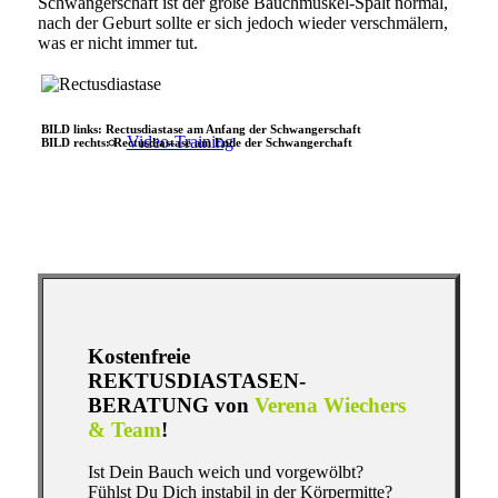
Schwangerschaft ist der große Bauchmuskel-Spalt normal,
nach der Geburt sollte er sich jedoch wieder verschmälern,
was er nicht immer tut.
BILD links: Rectusdiastase am Anfang der Schwangerschaft
Video-Training
BILD rechts: Rectusdiastase am Ende der Schwangerchaft
I
I
Bücher
Kostenfreie
REKTUSDIASTASEN-
BERATUNG von
Verena Wiechers
& Team
!
Ist Dein Bauch weich und vorgewölbt?
Fühlst Du Dich instabil in der Körpermitte?