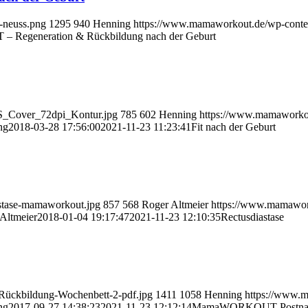
-neuss.png
1295
940
Henning
https://www.mamaworkout.de/wp-co
egeneration & Rückbildung nach der Geburt
S_Cover_72dpi_Kontur.jpg
785
602
Henning
https://www.mamaworko
ng
2018-03-28 17:56:00
2021-11-23 11:23:41
Fit nach der Geburt
stase-mamaworkout.jpg
857
568
Roger Altmeier
https://www.mamawor
Altmeier
2018-01-04 19:17:47
2021-11-23 12:10:35
Rectusdiastase
Rückbildung-Wochenbett-2-pdf.jpg
1411
1058
Henning
https://www.
ng
2017-09-27 14:38:23
2021-11-23 12:12:14
MamaWORKOUT Postnatal