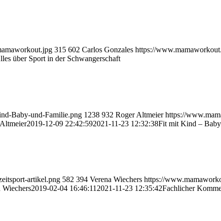
mamaworkout.jpg
315
602
Carlos Gonzales
https://www.mamaworkou
Alles über Sport in der Schwangerschaft
ind-Baby-und-Familie.png
1238
932
Roger Altmeier
https://www.mam
Altmeier
2019-12-09 22:42:59
2021-11-23 12:32:38
Fit mit Kind – Baby
itsport-artikel.png
582
394
Verena Wiechers
https://www.mamaworko
 Wiechers
2019-02-04 16:46:11
2021-11-23 12:35:42
Fachlicher Komme