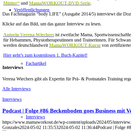
Mütter“
und
MamaWORKOUT-DVD-Serie
.
Veröffentlichungen
Das Fachmagazin “body LIFE” (Ausgabe 2014/5) interviewt die Doz
Klicke auf das Bild, um das ganze Interview zu lesen.
Autorin Verena Wiechers
ist zweifache Mama, Sportwissenschaftler
für Hebammen, Physiotherapeutinnen und Trainerinnen. Für Schwan
werden deutschlandweit
MamaWORKOUT-Kurse
von zertifiziert
Hier geht’s zum kostenlosen 1. Buch-Kapitel!
Fachartikel
Interviews
Verena Wiechers gibt als Expertin für Prä- & Postnatales Training reg
Alle Interviews
Interviews
Podcast | Folge #86 Beckenboden goes Business mit V
Interviews
https://www.mamaworkout.de/wp-content/uploads/2024/05/interview
Gonzales
2024-05-02 11:35:53
2024-05-02 11:36:44
Podcast | Folge 