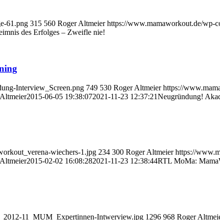
ge-61.png
315
560
Roger Altmeier
https://www.mamaworkout.de/wp
imnis des Erfolges – Zweifle nie!
ning
dung-Interview_Screen.png
749
530
Roger Altmeier
https://www.mam
Altmeier
2015-06-05 19:38:07
2021-11-23 12:37:21
Neugründung! Akade
workout_verena-wiechers-1.jpg
234
300
Roger Altmeier
https://www.
Altmeier
2015-02-02 16:08:28
2021-11-23 12:38:44
RTL MoMa: Mama
ew_2012-11_MUM_Expertinnen-Intwerview.jpg
1296
968
Roger Altmei