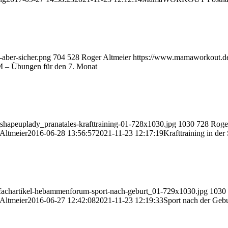
aber-sicher.png
704
528
Roger Altmeier
https://www.mamaworkout.
– Übungen für den 7. Monat
hapeuplady_pranatales-krafttraining-01-728x1030.jpg
1030
728
Roge
Altmeier
2016-06-28 13:56:57
2021-11-23 12:17:19
Krafttraining in de
fachartikel-hebammenforum-sport-nach-geburt_01-729x1030.jpg
1030
Altmeier
2016-06-27 12:42:08
2021-11-23 12:19:33
Sport nach der Gebu