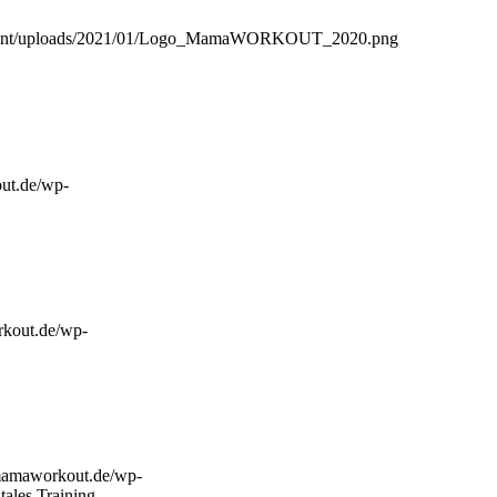
ntent/uploads/2021/01/Logo_MamaWORKOUT_2020.png
ut.de/wp-
kout.de/wp-
mamaworkout.de/wp-
es Training