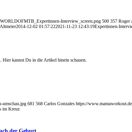
08_WORLDOFMTB_Expertinnen-Interview_screen.png
500
357
Roger 
Altmeier
2014-12-02 01:57:22
2021-11-23 12:43:19
Expertinnen-Interv
 Hier kannst Du in die Artikel hinein schauen.
n-umschau.jpg
681
568
Carlos Gonzales
https://www.mamaworkout.
s im Kreuz
ch der Geburt