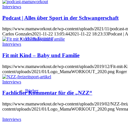
Interviews
Podcast | Alles über Sport in der Schwangerschaft
https://www.mamaworkout.de/wp-content/uploads/2021/11/podcast-
Carlos Gonzales
2021-11-22 13:05:44
2021-11-22 18:23:33
Podcast | 
Video-Training
Interviews
Fit mit Kind – Baby und Familie
https://www.mamaworkout.de/wp-content/uploads/2019/12/Fit-mit-K
content/uploads/2021/01/Logo_MamaWORKOUT_2020.png
Roger 
Interviews
Bücher
Fachlicher Kommentar für die „NZZ“
https://www.mamaworkout.de/wp-content/uploads/2019/02/NZZ-freize
content/uploads/2021/01/Logo_MamaWORKOUT_2020.png
Verena
Interviews