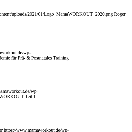
-content/uploads/2021/01/Logo_MamaWORKOUT_2020.png
Roger
aworkout.de/wp-
mie für Prä- & Postnatales Training
mamaworkout.de/wp-
WORKOUT Teil 1
er
https://www.mamaworkout.de/wp-