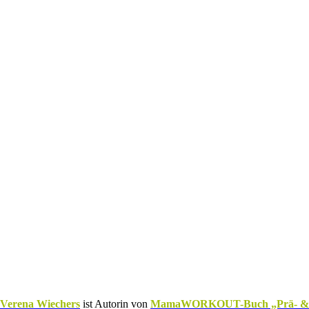
Verena Wiechers
ist Autorin von
MamaWORKOUT-Buch „Prä- & Post