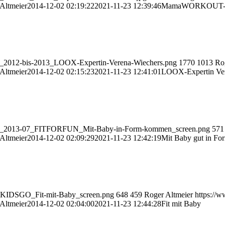
Altmeier
2014-12-02 02:19:22
2021-11-23 12:39:46
MamaWORKOUT-K
ew_2012-bis-2013_LOOX-Expertin-Verena-Wiechers.png
1770
1013
Ro
Altmeier
2014-12-02 02:15:23
2021-11-23 12:41:01
LOOX-Expertin Ver
view_2013-07_FITFORFUN_Mit-Baby-in-Form-kommen_screen.png
571
Altmeier
2014-12-02 02:09:29
2021-11-23 12:42:19
Mit Baby gut in F
7_KIDSGO_Fit-mit-Baby_screen.png
648
459
Roger Altmeier
https://
Altmeier
2014-12-02 02:04:00
2021-11-23 12:44:28
Fit mit Baby