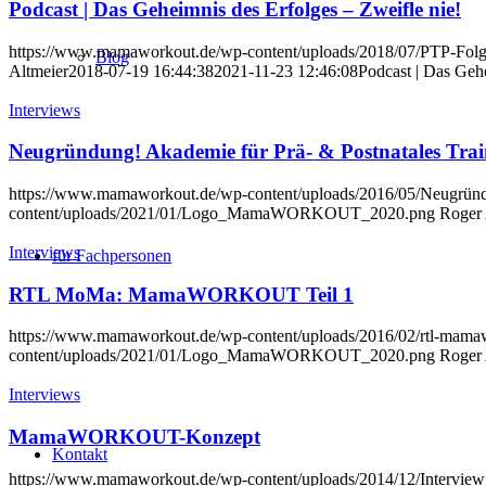
Podcast | Das Geheimnis des Erfolges – Zweifle nie!
https://www.mamaworkout.de/wp-content/uploads/2018/07/PTP-Fol
Blog
Altmeier
2018-07-19 16:44:38
2021-11-23 12:46:08
Podcast | Das Gehe
Interviews
Neugründung! Akademie für Prä- & Postnatales Trai
https://www.mamaworkout.de/wp-content/uploads/2016/05/Neugrün
content/uploads/2021/01/Logo_MamaWORKOUT_2020.png
Roger 
Interviews
für Fachpersonen
RTL MoMa: MamaWORKOUT Teil 1
https://www.mamaworkout.de/wp-content/uploads/2016/02/rtl-mama
content/uploads/2021/01/Logo_MamaWORKOUT_2020.png
Roger 
Interviews
MamaWORKOUT-Konzept
Kontakt
https://www.mamaworkout.de/wp-content/uploads/2014/12/Intervi