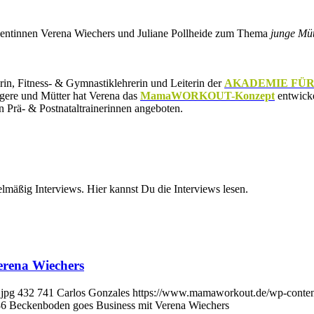
entinnen Verena Wiechers und Juliane Pollheide zum Thema
junge Müt
in, Fitness- & Gymnastiklehrerin und Leiterin der
AKADEMIE FÜR
gere und Mütter hat Verena das
MamaWORKOUT-Konzept
entwicke
en Prä- & Postnataltrainerinnen angeboten.
elmäßig Interviews. Hier kannst Du die Interviews lesen.
erena Wiechers
.jpg
432
741
Carlos Gonzales
https://www.mamaworkout.de/wp-con
#86 Beckenboden goes Business mit Verena Wiechers