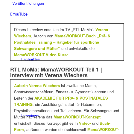
Veröffentlichungen
YouTube
Dieses Interview erschien im TV „RTL MoMa“.
Verena
Wiechers
, Autorin von
MamaWORKOUT-Buch „Prä- &
Postnatales Training – Ratgeber für sportliche
Schwangere und Mütter“
und entwickelte die
MamaWORKOUT-Video-Kurse
.
Fachartikel
RTL MoMa: MamaWORKOUT Teil 1 |
Interview mit Verena Wiechers
Autorin Verena Wiechers
ist zweifache Mama,
Sportwissenschaftlerin, Fitness- & Gymnastiklehrerin und
Leiterin der
AKADEMIE FÜR PRÄ- & POSTNATALES
TRAINING
, ein Ausbildungsinstitut für Hebammen,
Physiotherapeutinnen und Trainerinnen. Für Schwangere und
Interviews
Mütter hat Verena das
MamaWORKOUT-Konzept
entwickelt, dieses Konzept gibt es in
Video-
und
Buch-
Form
, außerdem werden deutschlandweit
MamaWORKOUT-