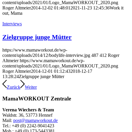
content/uploads/2021/01/Logo_MamaWORKOUT_2020.png
Roger Altmeier
2014-12-02 01:48:01
2021-11-23 12:45:36
Work it
out, Mama
Interviews
Zielgruppe junge Mütter
https://www.mamaworkout.de/wp-
content/uploads/2014/12/bodylife-interview.jpg
487
412
Roger
Altmeier
https://www.mamaworkout.de/wp-
content/uploads/2021/01/Logo_MamaWORKOUT_2020.png
Roger Altmeier
2014-12-01 01:12:43
2018-12-17
13:28:24
Zielgruppe junge Mütter
Zurück
Weiter
MamaWORKOUT Zentrale
Verena Wiechers & Team
Waldstr. 36, 53773 Hennef
Mail:
post@mamaworkout.de
Tel.: +49 (0) 2242-9041423
Mob.: +49 (0) 173-5443381