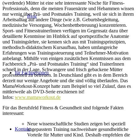
(werdende) Mütter ist eine sehr interessante Nische für Fitness-
Professionals, denn die meisten Frauenärzte und Hebammen wissen
nur wenig über Prä- und Postnatales Training, weil sie sich in ihrem
Blog
Arbeitsalltag auf andere Dinge (wie z.B. Geburtsbegleitung,
medizinische Versorgung, Wochenbettbetreuung) konzentrieren.
Sport- und FitnesstrainerInnen verfügen im Gegensatz dazu über
detaillierte Kenntnisse im Hinblick auf sportspezifische Anatomie
und Trainingslehre, sie kennen sich aus mit Trainingsprinzipien,
methodisch-didaktischem Kursaufbau, haben umfangreiche
Erfahrungen was Trainingssteuerung und Teilnehmer-Motivation
anbelangt. Mithilfe von einigen zusätzlichen Kenntnissen aus dem
Fachbereich „Prä- und Postnatales Training“ sind TrainerInnen
schnell in der Lage, Schwangere und frisch gebackene Mütter
für Fachpersonen
professionell zu betreuen. In Deutschland gibt es in dem Bereich
derzeit nur wenige Angebote und die sind völlig überlaufen. Das
MamaWorkout-Konzept hatte zum Beispiel so viel Zulauf, dass es
mittlerweile als DVD-Serie erschienen ist!
Infos:
www.mamaworkout.de
Für das Berufsfeld Fitness & Gesundheit sind folgende Fakten
interessant:
Neue wissenschaftliche Studien zeigen bei speziell
Kontakt
angepasstem Training nachweisbare gesundheitliche
Vorteile für Mutter und Kind. Deshalb empfehlen die