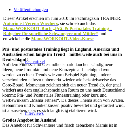
Veröffentlichungen
Dieser Artikel erschien im Juni 2010 im Fachmagazin TRAINER.
Autorin ist Verena Wiechers
, sie schrieb auch das
MamaWORKOUT-Buch „Prä- & Postnatales Training –
Ratgeber für sportliche Schwangere und Mütter“
und
entwickelte die
MamaWORKOUT-Video-Kurse
.
Prä- und postnatales Training liegt in England, Amerika und
Australien schon lange im Trend – mittlerweile auch bei uns in
Deutschland!
Fachartikel
Auf dem Fitness- und Gesundheitsmarkt tauchen ständig neue
Ideen, neue Produkte und neue Konzepte auf – einige davon
werden zu echten Trends wie zum Beispiel Spinning, andere
verschwinden nahezu unbemerkt wieder wie beispielsweise das
Core-Board. Momentan zeichnet sich ein neuer Trend ab, der (mal
wieder) aus dem englischsprachigen Raum zu uns nach Deutschland
kommt: Prä- und Postnatales Fitnesstraining oder kurz und
werbewirksam „Mama-Fitness“. Da dieses Thema auch von Ärzten,
Hebammen und Krankenkassen positiv bewertet und gefördert wird,
ist abzusehen, dass es sich langfristig etablieren wird.
Interviews
Großes Angebot im Ausland
Das Angebot für Schwangere und frisch gebackene Mamis ist in