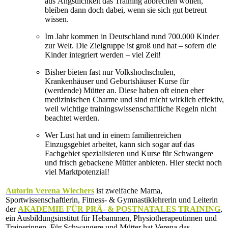
aus Ängstlichkeit das Training abbrechen wollen,
bleiben dann doch dabei, wenn sie sich gut betreut
wissen.
Im Jahr kommen in Deutschland rund 700.000 Kinder
zur Welt. Die Zielgruppe ist groß und hat – sofern die
Kinder integriert werden – viel Zeit!
Bisher bieten fast nur Volkshochschulen,
Krankenhäuser und Geburtshäuser Kurse für
(werdende) Mütter an. Diese haben oft einen eher
medizinischen Charme und sind micht wirklich effektiv,
weil wichtige trainingswissenschaftliche Regeln nicht
beachtet werden.
Wer Lust hat und in einem familienreichen
Einzugsgebiet arbeitet, kann sich sogar auf das
Fachgebiet spezialisieren und Kurse für Schwangere
und frisch gebackene Mütter anbieten. Hier steckt noch
viel Marktpotenzial!
Autorin Verena Wiechers
ist zweifache Mama,
Sportwissenschaftlerin, Fitness- & Gymnastiklehrerin und Leiterin
der
AKADEMIE FÜR PRÄ- & POSTNATALES TRAINING
,
ein Ausbildungsinstitut für Hebammen, Physiotherapeutinnen und
Trainerinnen. Für Schwangere und Mütter hat Verena das