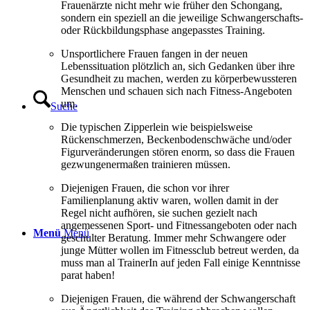
Frauenärzte nicht mehr wie früher den Schongang,
sondern ein speziell an die jeweilige Schwangerschafts-
oder Rückbildungsphase angepasstes Training.
Unsportlichere Frauen fangen in der neuen
Lebenssituation plötzlich an, sich Gedanken über ihre
Gesundheit zu machen, werden zu körperbewussteren
Menschen und schauen sich nach Fitness-Angeboten
um.
Suche
Die typischen Zipperlein wie beispielsweise
Rückenschmerzen, Beckenbodenschwäche und/oder
Figurveränderungen stören enorm, so dass die Frauen
gezwungenermaßen trainieren müssen.
Diejenigen Frauen, die schon vor ihrer
Familienplanung aktiv waren, wollen damit in der
Regel nicht aufhören, sie suchen gezielt nach
angemessenen Sport- und Fitnessangeboten oder nach
Menü
Menü
geschulter Beratung. Immer mehr Schwangere oder
junge Mütter wollen im Fitnessclub betreut werden, da
muss man al TrainerIn auf jeden Fall einige Kenntnisse
parat haben!
Diejenigen Frauen, die während der Schwangerschaft