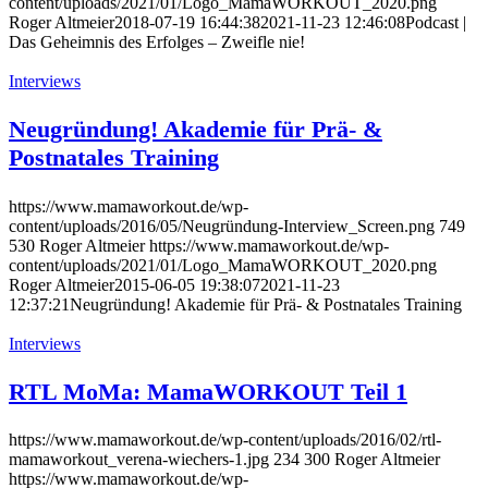
content/uploads/2021/01/Logo_MamaWORKOUT_2020.png
Roger Altmeier
2018-07-19 16:44:38
2021-11-23 12:46:08
Podcast |
Das Geheimnis des Erfolges – Zweifle nie!
Interviews
Neugründung! Akademie für Prä- &
Postnatales Training
https://www.mamaworkout.de/wp-
content/uploads/2016/05/Neugründung-Interview_Screen.png
749
530
Roger Altmeier
https://www.mamaworkout.de/wp-
content/uploads/2021/01/Logo_MamaWORKOUT_2020.png
Roger Altmeier
2015-06-05 19:38:07
2021-11-23
12:37:21
Neugründung! Akademie für Prä- & Postnatales Training
Interviews
RTL MoMa: MamaWORKOUT Teil 1
https://www.mamaworkout.de/wp-content/uploads/2016/02/rtl-
mamaworkout_verena-wiechers-1.jpg
234
300
Roger Altmeier
https://www.mamaworkout.de/wp-