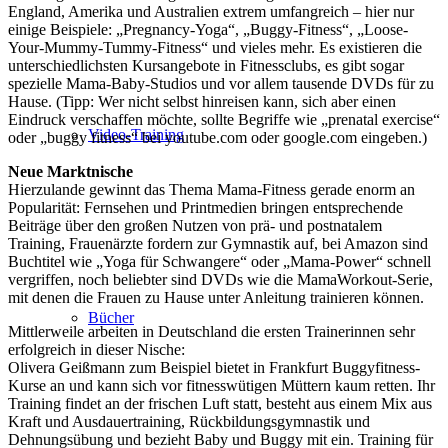
England, Amerika und Australien extrem umfangreich – hier nur
einige Beispiele: „Pregnancy-Yoga“, „Buggy-Fitness“, „Loose-
Your-Mummy-Tummy-Fitness“ und vieles mehr. Es existieren die
unterschiedlichsten Kursangebote in Fitnessclubs, es gibt sogar
spezielle Mama-Baby-Studios und vor allem tausende DVDs für zu
Hause. (Tipp: Wer nicht selbst hinreisen kann, sich aber einen
Eindruck verschaffen möchte, sollte Begriffe wie „prenatal exercise“
Video-Training
oder „buggy fitness“ bei youtube.com oder google.com eingeben.)
Neue Marktnische
Hierzulande gewinnt das Thema Mama-Fitness gerade enorm an
Popularität: Fernsehen und Printmedien bringen entsprechende
Beiträge über den großen Nutzen von prä- und postnatalem
Training, Frauenärzte fordern zur Gymnastik auf, bei Amazon sind
Buchtitel wie „Yoga für Schwangere“ oder „Mama-Power“ schnell
vergriffen, noch beliebter sind DVDs wie die MamaWorkout-Serie,
mit denen die Frauen zu Hause unter Anleitung trainieren können.
Bücher
Mittlerweile arbeiten in Deutschland die ersten Trainerinnen sehr
erfolgreich in dieser Nische:
Olivera Geißmann zum Beispiel bietet in Frankfurt Buggyfitness-
Kurse an und kann sich vor fitnesswütigen Müttern kaum retten. Ihr
Training findet an der frischen Luft statt, besteht aus einem Mix aus
Kraft und Ausdauertraining, Rückbildungsgymnastik und
Dehnungsübung und bezieht Baby und Buggy mit ein. Training für