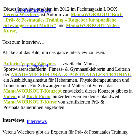
Dieses Interview erschien im 2012 im Fachmagazin LOOX.
Veröffentlichungen
Verena Wiechers
, ist Autorin von
MamaWORKOUT-Buch
„Prä- & Postnatales Training – Ratgeber für sportliche
Schwangere und Mütter“
und
MamaWORKOUT-Video-
Kurse
.
Text zum Interview…
Klicke auf das Bild, um das ganze Interview zu lesen.
Autorin Verena Wiechers
ist zweifache Mama,
Fachartikel
Sportwissenschaftlerin, Fitness- & Gymnastiklehrerin und Leiterin
der
AKADEMIE FÜR PRÄ- & POSTNATALES TRAINING
,
ein Ausbildungsinstitut für Hebammen, Physiotherapeutinnen und
Trainerinnen. Für Schwangere und Mütter hat Verena das
MamaWORKOUT-Konzept
entwickelt, dieses Konzept gibt es in
Video-
und
Buch-Form
, außerdem werden deutschlandweit
MamaWORKOUT-Kurse
von zertifizierten Prä- &
Postnataltrainerinnen angeboten.
Interviews
Interviews
Verena Wiechers gibt als Expertin für Prä- & Postnatales Training