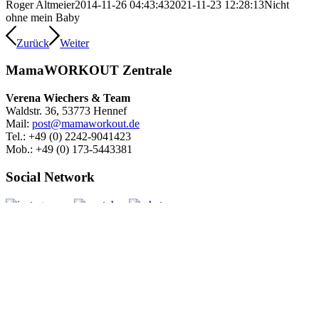
Roger Altmeier
2014-11-26 04:43:43
2021-11-23 12:28:13
Nicht
ohne mein Baby
Zurück
Weiter
MamaWORKOUT Zentrale
Verena Wiechers & Team
Waldstr. 36, 53773 Hennef
Mail:
post@mamaworkout.de
Tel.: +49 (0) 2242-9041423
Mob.: +49 (0) 173-5443381
Social Network
© 2025 Verena Wiechers
Startseite
Beratung
Kursleiterinnen
Online-Kurse
Bücher
AGB
Impressum