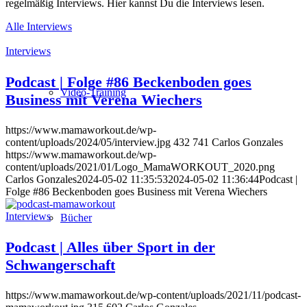
regelmäßig Interviews. Hier kannst Du die Interviews lesen.
Alle Interviews
Interviews
Podcast | Folge #86 Beckenboden goes
Video-Training
Business mit Verena Wiechers
https://www.mamaworkout.de/wp-
content/uploads/2024/05/interview.jpg
432
741
Carlos Gonzales
https://www.mamaworkout.de/wp-
content/uploads/2021/01/Logo_MamaWORKOUT_2020.png
Carlos Gonzales
2024-05-02 11:35:53
2024-05-02 11:36:44
Podcast |
Folge #86 Beckenboden goes Business mit Verena Wiechers
Interviews
Bücher
Podcast | Alles über Sport in der
Schwangerschaft
https://www.mamaworkout.de/wp-content/uploads/2021/11/podcast-