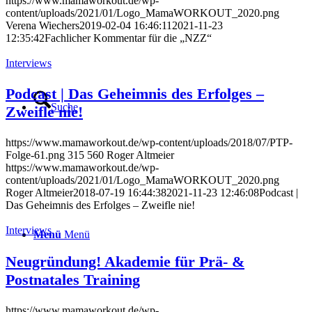
https://www.mamaworkout.de/wp-
content/uploads/2021/01/Logo_MamaWORKOUT_2020.png
Verena Wiechers
2019-02-04 16:46:11
2021-11-23
12:35:42
Fachlicher Kommentar für die „NZZ“
Interviews
Podcast | Das Geheimnis des Erfolges –
Suche
Zweifle nie!
https://www.mamaworkout.de/wp-content/uploads/2018/07/PTP-
Folge-61.png
315
560
Roger Altmeier
https://www.mamaworkout.de/wp-
content/uploads/2021/01/Logo_MamaWORKOUT_2020.png
Roger Altmeier
2018-07-19 16:44:38
2021-11-23 12:46:08
Podcast |
Das Geheimnis des Erfolges – Zweifle nie!
Interviews
Menü
Menü
Neugründung! Akademie für Prä- &
Postnatales Training
https://www.mamaworkout.de/wp-