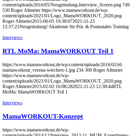
content/uploads/2016/05/Neugründung-Interview_Screen.png
749
530
Roger Altmeier
https://www.mamaworkout.de/wp-
content/uploads/2021/01/Logo_MamaWORKOUT_2020.png
Roger Altmeier
2015-06-05 19:38:07
2021-11-23
12:37:21
Neugründung! Akademie für Prä- & Postnatales Training
Interviews
RTL MoMa: MamaWORKOUT Teil 1
https://www.mamaworkout.de/wp-content/uploads/2016/02/rtl-
mamaworkout_verena-wiechers-1.jpg
234
300
Roger Altmeier
https://www.mamaworkout.de/wp-
content/uploads/2021/01/Logo_MamaWORKOUT_2020.png
Roger Altmeier
2015-02-02 16:08:28
2021-11-23 12:38:44
RTL
MoMa: MamaWORKOUT Teil 1
Interviews
MamaWORKOUT-Konzept
https://www.mamaworkout.de/wp-
content/uploads/2014/12/Interview_2012-11_MUM_Expertinnen-