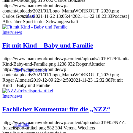
mamaworkout.jpg
315
602
Carlos Gonzales
https://www.mamaworkout.de/wp-
content/uploads/2021/01/Logo_MamaWORKOUT_2020.png
Blog
Carlos Gonzales
2021-11-22 13:05:44
2021-11-22 18:23:33
Podcast |
Alles über Sport in der Schwangerschaft
Interviews
Fit mit Kind – Baby und Familie
https://www.mamaworkout.de/wp-content/uploads/2019/12/Fit-mit-
Kind-Baby-und-Familie.png
1238
932
Roger Altmeier
https://www.mamaworkout.de/wp-
für Fachpersonen
content/uploads/2021/01/Logo_MamaWORKOUT_2020.png
Roger Altmeier
2019-12-09 22:42:59
2021-11-23 12:32:38
Fit mit
Kind – Baby und Familie
Interviews
Fachlicher Kommentar für die „NZZ“
https://www.mamaworkout.de/wp-content/uploads/2019/02/NZZ-
Kontakt
freizeitsport-artikel.png
582
394
Verena Wiechers