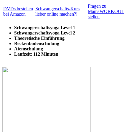
Fragen zu
DVDs bestellen
Schwangerschafts-Kurs
MamaWORKOUT
bei Amazon
lieber online machen?!
stellen
Schwangerschaftsyoga Level 1
Schwangerschaftsyoga Level 2
Theoretische Einführung
Beckenbodenschulung
Atemschulung
Laufzeit: 112 Minuten