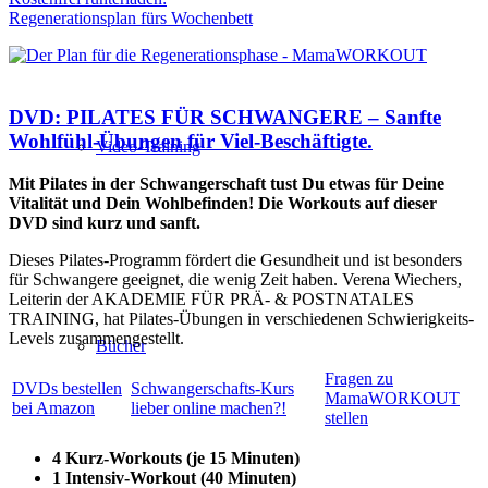
Regenerationsplan fürs Wochenbett
DVD: PILATES FÜR SCHWANGERE – Sanfte
Wohlfühl-Übungen für Viel-Beschäftigte.
Video-Training
Mit Pilates in der Schwangerschaft tust Du etwas für Deine
Vitalität und Dein Wohlbefinden! Die Workouts auf dieser
DVD sind kurz und sanft.
Dieses Pilates-Programm fördert die Gesundheit und ist besonders
für Schwangere geeignet, die wenig Zeit haben. Verena Wiechers,
Leiterin der AKADEMIE FÜR PRÄ- & POSTNATALES
TRAINING, hat Pilates-Übungen in verschiedenen Schwierigkeits-
Levels zusammengestellt.
Bücher
Fragen zu
DVDs bestellen
Schwangerschafts-Kurs
MamaWORKOUT
bei Amazon
lieber online machen?!
stellen
4 Kurz-Workouts (je 15 Minuten)
1 Intensiv-Workout (40 Minuten)