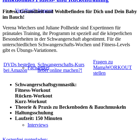
Veröffentlichungen
Fitness, Gesundheit und Wohlbefinden für Dich und Dein Baby
im Bauch!
Verena Wiechers und Juliane Pollheide sind Expertinnen für
pränatales Training, ihr Programm ist speziell auf die körperlichen
Besonderheiten in der Schwangerschaft abgestimmt. Für die
unterschiedlichen Schwangerschafts-Wochen und Fitness-Levels
gibt es Übungs-Variationen.
Fragen zu
DVDs bestellen
Schwangerschafts-Kurs
MamaWORKOUT
Fachartikel
bei Amazon
lieber online machen?!
stellen
Schwangerschaftsgymnastik:
Fitness-Workout
Rücken-Workout
Kurz-Workout
Theorie & Praxis zu Beckenboden & Bauchmuskeln
Haltungsschulung
Laufzeit: 150 Minuten
Interviews
Kostenfrei runterladen: