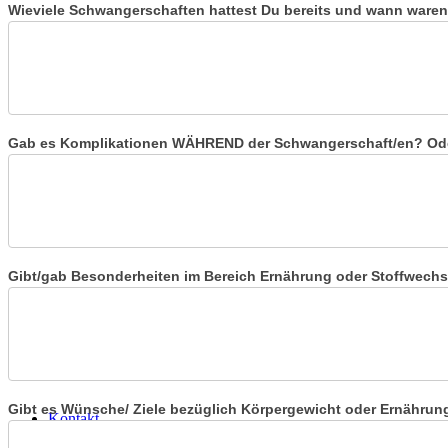
Wieviele Schwangerschaften hattest Du bereits und wann waren d
Blog
Gab es Komplikationen WÄHREND der Schwangerschaft/en? Oder
für Fachpersonen
Gibt/gab Besonderheiten im Bereich Ernährung oder Stoffwechse
Gibt es Wünsche/ Ziele bezüglich Körpergewicht oder Ernähru
Kontakt