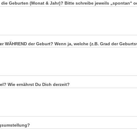
ie Geburten (Monat & Jahr)? Bitte schreibe jeweils „spontan“ od
 WÄHREND der Geburt? Wenn ja, welche (z.B. Grad der Geburtsv
l? Wie ernährst Du Dich derzeit?
ngsumstellung?